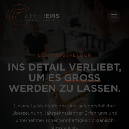
Zum
Direkt
Inhalt
zum
Me
springen
Inhalt
wechseln
LEISTUNGSFELDER
INS DETAIL VERLIEBT,
UM ES
GROSS
WERDEN ZU LASSEN.
Unsere Leistungsfelder sind aus persönlicher
Überzeugung, jahrzehntelanger Erfahrung und
unternehmerischer Sinnhaftigkeit organisch
gewachsen.