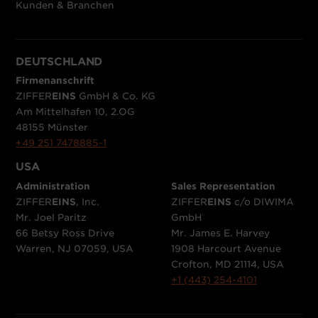
Kunden & Branchen
DEUTSCHLAND
Firmenanschrift
ZIFFER
EINS
GmbH & Co. KG
Am Mittelhafen 10, 2.OG
48155 Münster
+49 251 7478885-1
USA
Administration
Sales Representation
ZIFFER
EINS
, Inc.
ZIFFER
EINS
c/o DIWIMA
Mr. Joel Paritz
GmbH
66 Betsy Ross Drive
Mr. James E. Harvey
Warren, NJ 07059, USA
1908 Harcourt Avenue
Crofton, MD 21114, USA
+1 (443) 254-4101